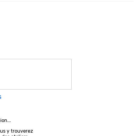
s
on...
ous y trouverez