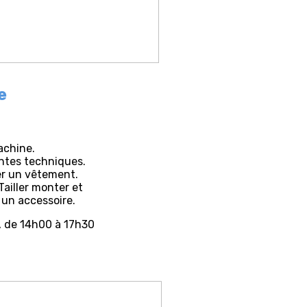
e
achine.
entes techniques.
r un vêtement.
Tailler monter et
un accessoire.
s, de 14h00 à 17h30