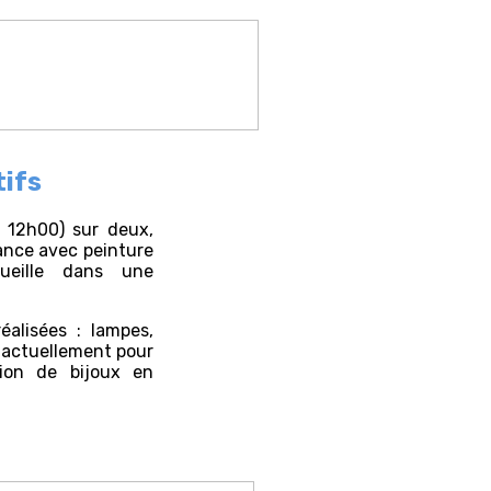
tifs
 12h00) sur deux,
rnance avec peinture
cueille dans une
éalisées : lampes,
t actuellement pour
tion de bijoux en