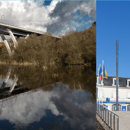
Exporter les lignes sélectionnées
Exporter toutes les colonnes
Exporter uniquement les colonnes affichées
Menu
?>
Images de la page d'accueil
Cliquez pour éditer