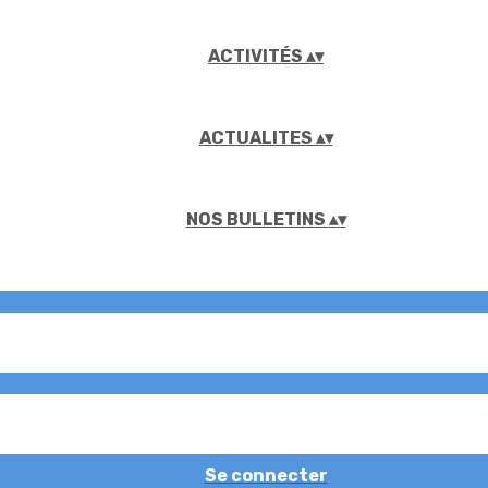
ACTIVITÉS
▴
▾
ACTUALITES
▴
▾
NOS BULLETINS
▴
▾
Se connecter