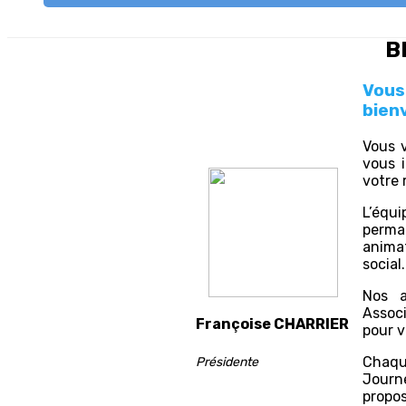
B
Vous
bienv
Vous 
vous 
votre 
L’équ
perma
anima
social.
Nos a
Associ
Françoise CHARRIER
pour v
Chaqu
Présidente
Journ
propos